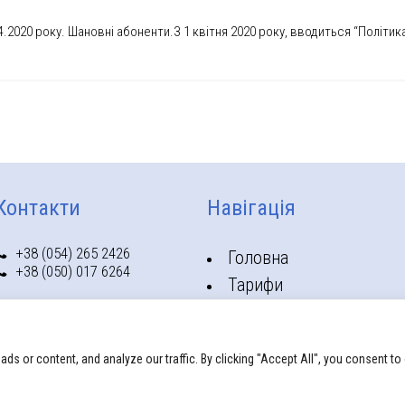
04.2020 року. Шановні абоненти.З 1 квітня 2020 року, вводиться “Політи
Контакти
Навігація
+38 (054) 265 2426
Головна
+38 (050) 017 6264
Тарифи
40002, Україна,
Абоненту
м.Суми вул. Українських
Контакти
Перемог, 1А
 or content, and analyze our traffic. By clicking "Accept All", you consent to
ційності
|
Хостінг сайту
| www.xnet.sumy.ua