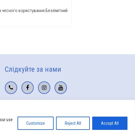
ка чесного користування Безлімітний
Слідкуйте за нами
 our use
Customize
Reject All
Accept All
Пiдтримка сайту
TriA