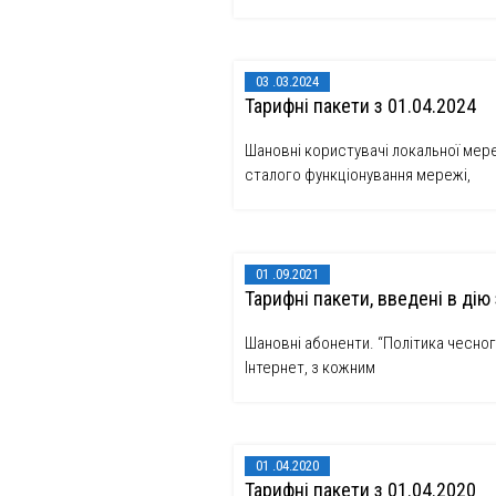
03
03.2024
Тарифнi пакети з 01.04.2024
Шановні користувачі локальної мере
сталого функціонування мережі,
01
09.2021
Тарифнi пакети, введені в дію 
Шановні абоненти. “Політика чесног
Інтернет, з кожним
01
04.2020
Тарифнi пакети з 01.04.2020