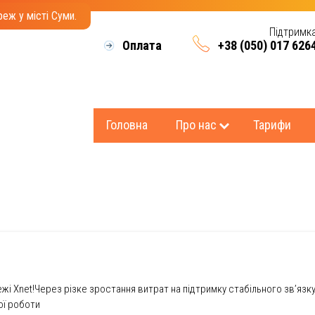
еж у місті Суми.
Підтримк
Оплата
+38 (050) 017 626
Головна
Про нас
Тарифи
жі Xnet!Через різке зростання витрат на підтримку стабільного зв’язку
ої роботи