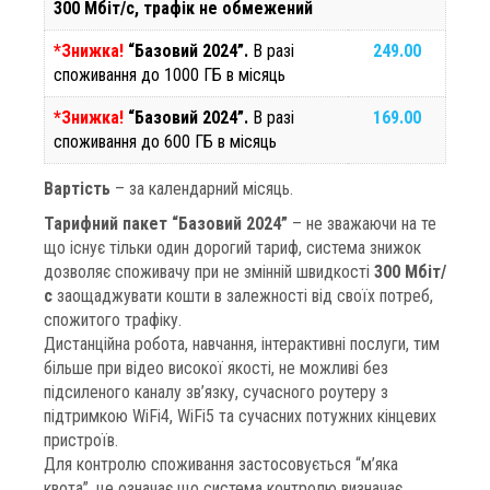
300 Мбіт/с, трафік не обмежений
*Знижка!
“Базовий 2024”.
В разі
249.00
споживання до 1000 ГБ в місяць
*Знижка!
“Базовий 2024”.
В разі
169.00
споживання до 600 ГБ в місяць
Вартість
– за календарний місяць.
Тарифний пакет “Базовий 2024”
– не зважаючи на те
що існує тільки один дорогий тариф, система знижок
дозволяє споживачу при не змінній швидкості
300 Мбіт/
с
заощаджувати кошти в залежності від своїх потреб,
спожитого трафіку.
Дистанційна робота, навчання, інтерактивні послуги, тим
більше при відео високої якості, не можливі без
підсиленого каналу зв’язку, сучасного роутеру з
підтримкою WiFi4, WiFi5 та сучасних потужних кінцевих
пристроїв.
Для контролю споживання застосовується “м’яка
квота”, це означає що система контролю визначає