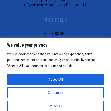
40002, Україна,
м.Суми вул. Українських Перемог, 1А
Навігація
Головна
Тарифи
We value your privacy
Абоненту
We use cookies to enhance your browsing experience, serve
Контакти
personalized ads or content, and analyze our traffic. By clicking
"Accept All", you consent to our use of cookies.
Слідкуйте за нами
Accept All
Customize
© Copyright 2026 |
Політика конфіденційності
|
Хостінг сайту
| www.xnet.sumy.ua
Reject All
Пiдтримка сайту
TriA