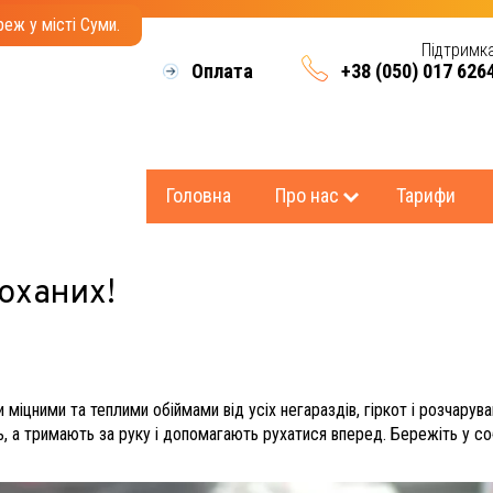
еж у місті Суми.
Підтримк
Оплата
+38 (050) 017 626
Головна
Про нас
Тарифи
оханих!
міцними та теплими обіймами від усіх негараздів, гіркот і розчару
, а тримають за руку і допомагають рухатися вперед. Бережіть у со