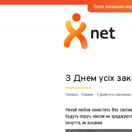
Група локальних мер
З Днем усіх зак
Головна
›
Новини
›
З Днем усіх закоханих!
Нехай любов захистить Вас своїми 
будуть поруч, ніколи не зраджують
почуття, як кохання.