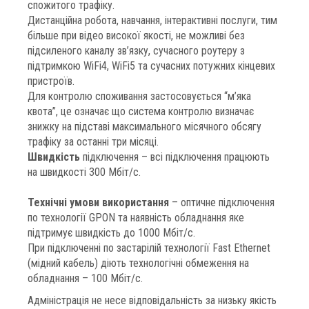
спожитого трафіку.
Дистанційна робота, навчання, інтерактивні послуги, тим
більше при відео високої якості, не можливі без
підсиленого каналу зв’язку, сучасного роутеру з
підтримкою WiFi4, WiFi5 та сучасних потужних кінцевих
пристроїв.
Для контролю споживання застосовується “м’яка
квота”, це означає що система контролю визначає
знижку на підставі максимального місячного обсягу
трафіку за останні три місяці.
Швидкість
підключення – всі підключення працюють
на швидкості 300 Мбіт/с.
Технічні умови використання
– оптичне підключення
по технології GPON та наявність обладнання яке
підтримує швидкість до 1000 Мбіт/с.
При підключенні по застарілій технології Fast Ethernet
(мідний кабель) діють технологічні обмеження на
обладнання – 100 Мбіт/с.
Адміністрація не несе відповідальність за низьку якість